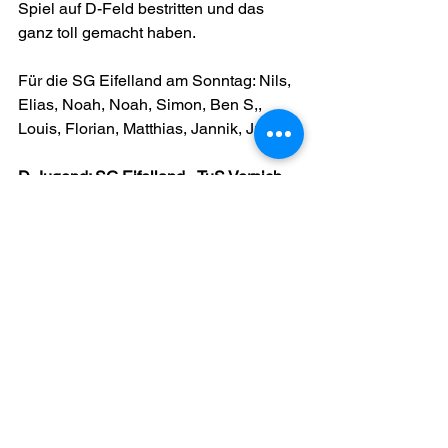
Spiel auf D-Feld bestritten und das 
ganz toll gemacht haben.
Für die SG Eifelland am Sonntag: Nils, 
Elias, Noah, Noah, Simon, Ben S,, 
Louis, Florian, Matthias, Jannik, Julian
D-Jugend: SG Eifelland - TuS Vernich 
(Kreispokal), Endergebnis 1:7
Am Dienstag dieser Woche hat unsere 
D-Jugend die erste Saison-Niederlage 
und damit das Pokal-Aus hinnehmen 
müssen. Schade, Jungs! Im Fußball 
gibt es solche Tage, an denen einfach 
gar nichts gelingen mag - aber nun gilt 
es nach dem alten Motto 
#weiterimmerweiter
 wieder gemeinsam 
aufzustehen, die Enttäuschung 
abzuschütteln, aus dem Spiel zu lernen 