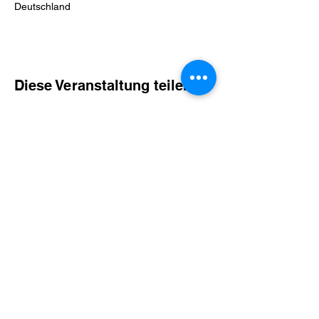
Deutschland
Diese Veranstaltung teilen
SG Eifelland 2019 e.V.
Jugendfußball aus Zülpich
Wir unterstützen die Initiative:
©2026 von SG-Eifelland 2019 e.V.