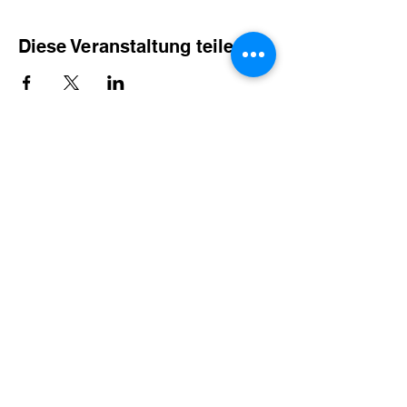
Diese Veranstaltung teilen
SG Eifelland 2019 e.V.
Jugendfußball aus Zülpich
Wir unterstützen die Initiative:
©2026 von SG-Eifelland 2019 e.V.
Impressum